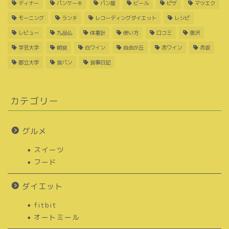
ディナー
パンケーキ
パン屋
ビール
ピザ
マツエク
モーニング
ランチ
レコーディングダイエット
レシピ
レビュー
九品仏
体重計
使い方
口コミ
奥沢
学芸大学
朝食
白ワイン
自由が丘
赤ワイン
赤坂
都立大学
食パン
食事日記
カテゴリー
グルメ
スイーツ
フード
ダイエット
fitbit
オートミール