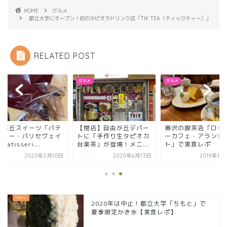
HOME
グルメ
都立大学にオープン！初のタピオカドリンク店「TIK TEA（ティックティー）」
RELATED POST
メ
グルメ
グルメ
由が丘スイーツ「パテ
【閉店】自由が丘デパー
奥沢の喫茶店「ロー
スリー・パリセヴェイ
トに「手作り生タピオカ
ーカフェ・アランチ
atisseri...
台楽茶」が登場！メニ...
ト」で実食レポ
2020年2月10日
2020年6月13日
2019年11
2020年は中止！都立大学「ちもと」で
夏季限定かき氷【実食レポ】