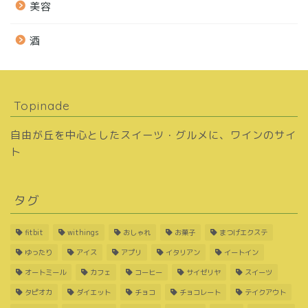
美容
酒
Topinade
自由が丘を中心としたスイーツ・グルメに、ワインのサイ
ト
タグ
fitbit
withings
おしゃれ
お菓子
まつげエクステ
ゆったり
アイス
アプリ
イタリアン
イートイン
オートミール
カフェ
コーヒー
サイゼリヤ
スイーツ
タピオカ
ダイエット
チョコ
チョコレート
テイクアウト