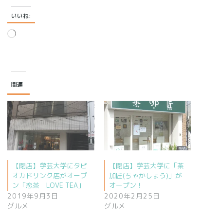
いいね:
読
み
込
み
中…
関連
【閉店】学芸大学にタピ
【閉店】学芸大学に「茶
オカドリンク店がオープ
加匠(ちゃかしょう)」が
ン「恋茶 LOVE TEA」
オープン！
2019年9月3日
2020年2月25日
グルメ
グルメ