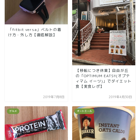
「fitbit versa」ベルトの着
け方・外し方【徹底解説】
【移転につき休業】自由が丘
の「OPTIMUM EATS!!(オプテ
ィマム イーツ)」でダイエット
食【実食レポ】
2019年7月8日
2019年4月30日
グルメ
オートミール