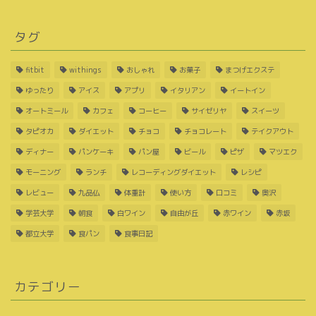
タグ
fitbit
withings
おしゃれ
お菓子
まつげエクステ
ゆったり
アイス
アプリ
イタリアン
イートイン
オートミール
カフェ
コーヒー
サイゼリヤ
スイーツ
タピオカ
ダイエット
チョコ
チョコレート
テイクアウト
ディナー
パンケーキ
パン屋
ビール
ピザ
マツエク
モーニング
ランチ
レコーディングダイエット
レシピ
レビュー
九品仏
体重計
使い方
口コミ
奥沢
学芸大学
朝食
白ワイン
自由が丘
赤ワイン
赤坂
都立大学
食パン
食事日記
カテゴリー