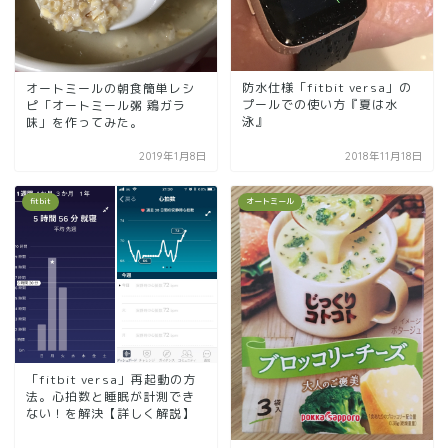
防水仕様「fitbit versa」の
オートミールの朝食簡単レシ
プールでの使い方『夏は水
ピ「オートミール粥 鶏ガラ
泳』
味」を作ってみた。
2019年1月8日
2018年11月18日
fitbit
オートミール
「fitbit versa」再起動の方
法。心拍数と睡眠が計測でき
ない！を解決【詳しく解説】