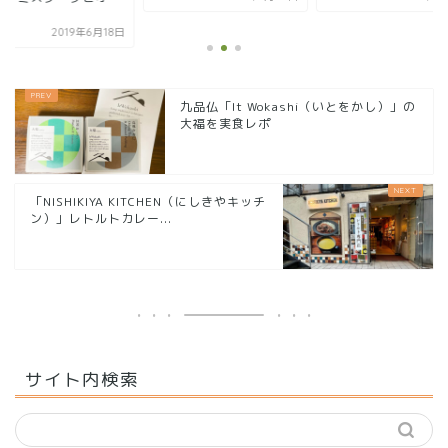
.
2019年6月18日
九品仏「It Wokashi（いとをかし）」の
大福を実食レポ
「NISHIKIYA KITCHEN（にしきやキッチ
ン）」レトルトカレー...
サイト内検索