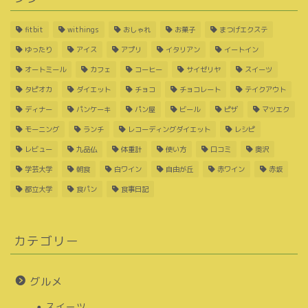
fitbit
withings
おしゃれ
お菓子
まつげエクステ
ゆったり
アイス
アプリ
イタリアン
イートイン
オートミール
カフェ
コーヒー
サイゼリヤ
スイーツ
タピオカ
ダイエット
チョコ
チョコレート
テイクアウト
ディナー
パンケーキ
パン屋
ビール
ピザ
マツエク
モーニング
ランチ
レコーディングダイエット
レシピ
レビュー
九品仏
体重計
使い方
口コミ
奥沢
学芸大学
朝食
白ワイン
自由が丘
赤ワイン
赤坂
都立大学
食パン
食事日記
カテゴリー
グルメ
スイーツ