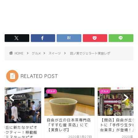
HOME
グルメ
スイーツ
田ノ実でジェラート実食レポ
RELATED POST
メ
グルメ
グルメ
自由が丘の日本茶専門店
【閉店】自由が丘デ
「すすむ屋 茶店」にて
トに「手作り生タピ
由が丘に新たなタピオ
【実食レポ】
台楽茶」が登場！メニ.
ミルクティー！移動販
車「ミスタータピオ
2020年1月27日
2020年6