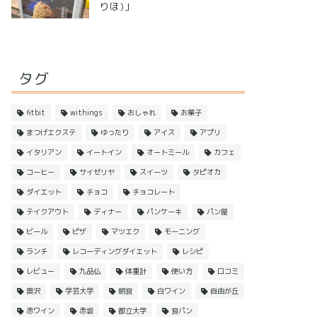
りほ)」
タグ
fitbit
withings
おしゃれ
お菓子
まつげエクステ
ゆったり
アイス
アプリ
イタリアン
イートイン
オートミール
カフェ
コーヒー
サイゼリヤ
スイーツ
タピオカ
ダイエット
チョコ
チョコレート
テイクアウト
ディナー
パンケーキ
パン屋
ビール
ピザ
マツエク
モーニング
ランチ
レコーディングダイエット
レシピ
レビュー
九品仏
体重計
使い方
口コミ
奥沢
学芸大学
朝食
白ワイン
自由が丘
赤ワイン
赤坂
都立大学
食パン