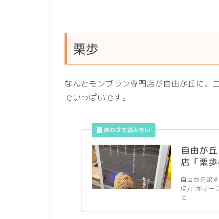
栗歩
なんとモンブラン専門店が自由が丘に。
でいっぱいです。
自由が丘
店「栗歩
自由が丘駅す
ほ)」がオー
と...