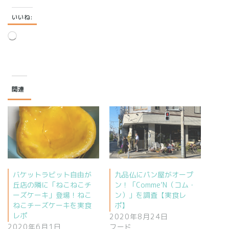
いいね:
読
み
込
み
中…
関連
バケットラビット自由が
九品仏にパン屋がオープ
丘店の隣に「ねこねこチ
ン！「Comme’N（コム・
ーズケーキ」登場！ねこ
ン）」を調査【実食レ
ねこチーズケーキを実食
ポ】
レポ
2020年8月24日
2020年6月1日
フード