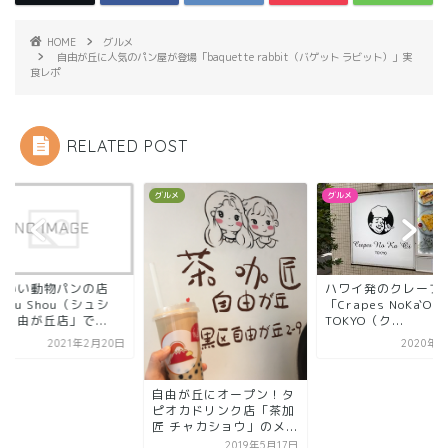
HOME
グルメ
自由が丘に人気のパン屋が登場「baquette rabbit（バゲット ラビット）」実
食レポ
RELATED POST
ド
グルメ
グルメ
わいい動物パンの店
ハワイ発のクレープ
hou Shou（シュシ
「Crapes NoKa`Oi
自由が丘店」で...
TOKYO（ク...
2021年2月20日
2020年8
自由が丘にオープン！タ
ピオカドリンク店「茶加
匠 チャカショウ」のメ...
2019年5月17日