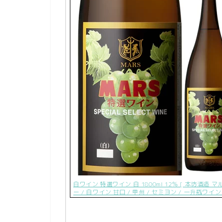
白ワイン 特選ワイン 白 1800ml 12％ [ 本坊酒造
ー / 白ワイン 甘口 / 甲州 / セミヨン / 一升瓶ワイン 