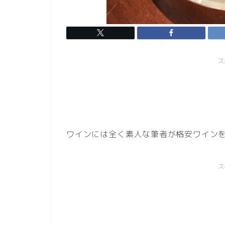
ス
ワインには全く素人な筆者が格安ワイン
ス