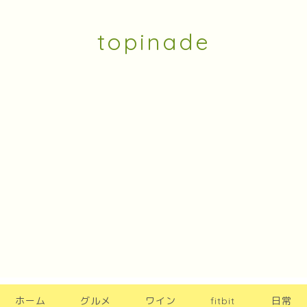
topinade
ホーム
グルメ
ワイン
fitbit
日常