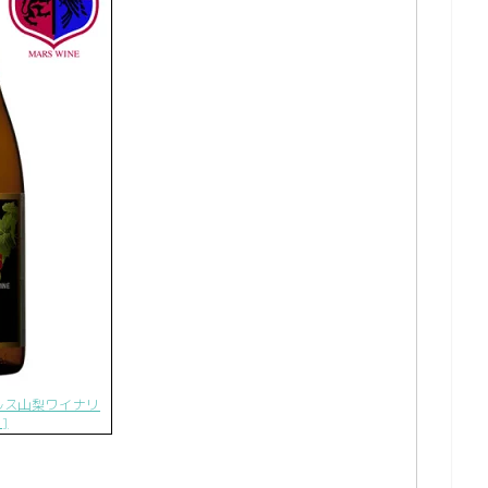
 マルス山梨ワイナリ
]