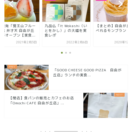
仏「It Wokashi（い
【まとめ】自由が丘で食
名古屋発「覚王山フ
をかし）」の大福を実
べれるモンブラン
ツ大福 弁才天 自由
レポ
店」がオープン【実食.
2022年2月6日
2020年12月23日
2021年2
「GOOD CHEESE GOOD PIZZA 自由が
丘店」ランチの実食...
【閉店】食パンの販売とカフェのお店
「Omochi CAFE 自由が丘店」...