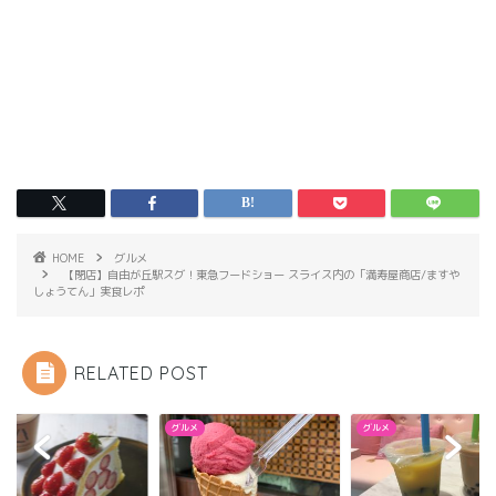
HOME
グルメ
【閉店】自由が丘駅スグ！東急フードショー スライス内の「満寿屋商店/ますや
しょうてん」実食レポ
RELATED POST
メ
グルメ
グルメ