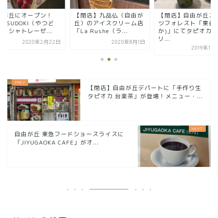
閉店】九品仏（自由が
【閉店】自由が丘スイー
自由が丘にオープン
）のアイスクリーム店
ツフォレスト「果香(か
「YATSUDOKI（やつ
a Rushe（ラ...
か)」にてタピオカド
き）」シャトレーゼ..
リ...
2020年8月1日
2020年2月
2019年10月18日
【閉店】自由が丘デパートに「手作り生
タピオカ 台楽茶」が登場！メニュー・...
自由が丘 東急フードショースライスに
「JIYUGAOKA CAFE」がオ...