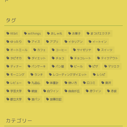
ト
タグ
fitbit
withings
おしゃれ
お菓子
まつげエクステ
ゆったり
アイス
アプリ
イタリアン
イートイン
オートミール
カフェ
コーヒー
サイゼリヤ
スイーツ
タピオカ
ダイエット
チョコ
チョコレート
テイクアウト
ディナー
パンケーキ
パン屋
ビール
ピザ
マツエク
モーニング
ランチ
レコーディングダイエット
レシピ
レビュー
九品仏
体重計
使い方
口コミ
奥沢
学芸大学
朝食
白ワイン
自由が丘
赤ワイン
赤坂
都立大学
食パン
食事日記
カテゴリー