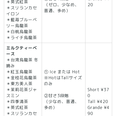
＊英式紅茶
（ゼロ、少なめ、
20
＊スリランカセ
普通、多め）
イロン
＊藍苺ブルーベ
リー烏龍茶
＊白桃烏龍茶
＊ライチ烏龍茶
ミルクティーベ
ース
＊台湾烏龍茶 冬
摘み
＊紅玉烏龍茶
① Ice または Hot
＊金桂花烏龍茶
※HotはTallサイズ
＊東方美人茶
のみ
＊茉莉花茶ジャ
Short ¥37
スミン
②甘さ3段階
0
＊四季清茶
（少なめ、普通、
Tall ¥420
＊英式紅茶
多め）
Grande ¥4
＊スリランカセ
90