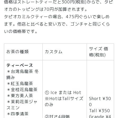
価格はストレートティーだと300円(税別)からで、タピ
オカのトッピングは70円が加算されます。
タピオカミルクティーの場合、475円ぐらいで楽しめ
ます。他店と比べると安い方で、ゴンチャと同じくら
いの価格帯です。
サイズ 価
お茶の種類
カスタム
格(税別)
ティーベース
＊台湾烏龍茶 冬
摘み
＊紅玉烏龍茶
＊金桂花烏龍茶
① Ice または Hot
＊東方美人茶
※HotはTallサイズ
Short ¥30
＊茉莉花茶ジャ
のみ
0
スミン
Tall ¥350
＊四季清茶
②甘さ4段階
Grande ¥4