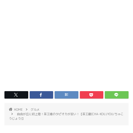
HOME
グルメ
自由が丘に初上陸！茶工場のタピオカが安い！【茶工廠(CHA-KOUJYOU/ちゃこ
うじょう)】