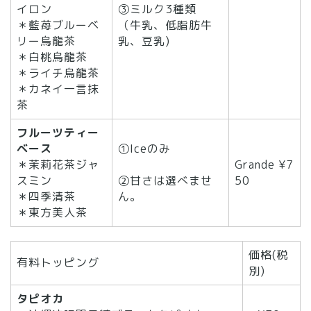
イロン
③ミルク3種類
＊藍苺ブルーベ
（牛乳、低脂肪牛
リー烏龍茶
乳、豆乳)
＊白桃烏龍茶
＊ライチ烏龍茶
＊カネイ一言抹
茶
フルーツティー
ベース
①Iceのみ
＊茉莉花茶ジャ
Grande ¥7
スミン
②甘さは選べませ
50
＊四季清茶
ん。
＊東方美人茶
価格(税
有料トッピング
別)
タピオカ