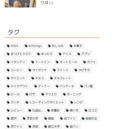
りほ)」
タグ
fitbit
withings
おしゃれ
お菓子
まつげエクステ
ゆったり
アイス
アプリ
イタリアン
イートイン
オートミール
カフェ
コーヒー
サイゼリヤ
スイーツ
タピオカ
ダイエット
チョコ
チョコレート
テイクアウト
ディナー
パンケーキ
パン屋
ビール
ピザ
マツエク
モーニング
ランチ
レコーディングダイエット
レシピ
レビュー
九品仏
体重計
使い方
口コミ
奥沢
学芸大学
朝食
白ワイン
自由が丘
赤ワイン
赤坂
都立大学
食パン