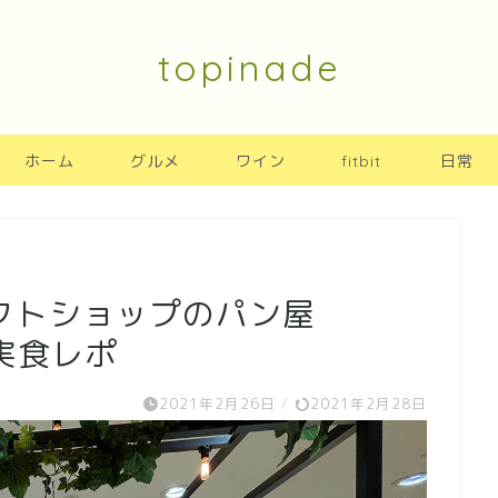
topinade
ホーム
グルメ
ワイン
fitbit
日常
クトショップのパン屋
」実食レポ
2021年2月26日
/
2021年2月28日