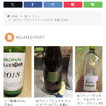
HOME
酒
ワイン
白ワイン「サニーデイズ シャルドネ」を飲んでみた
RELATED POST
ン
ワイン
ワイン
白ワイン「サンタ・
ナ・アルパカ ソーヴ
ワイン「新巻2018」
白ワイン「ミュスカ セッ
ヨン・ブラン」を飲ん.
飲んでみた
ク ド ケリビア」を飲ん