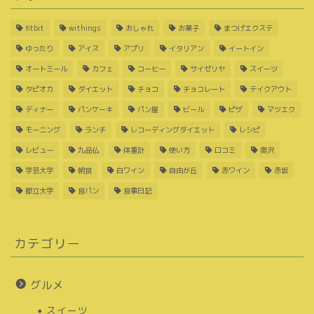
fitbit
withings
おしゃれ
お菓子
まつげエクステ
ゆったり
アイス
アプリ
イタリアン
イートイン
オートミール
カフェ
コーヒー
サイゼリヤ
スイーツ
タピオカ
ダイエット
チョコ
チョコレート
テイクアウト
ディナー
パンケーキ
パン屋
ビール
ピザ
マツエク
モーニング
ランチ
レコーディングダイエット
レシピ
レビュー
九品仏
体重計
使い方
口コミ
奥沢
学芸大学
朝食
白ワイン
自由が丘
赤ワイン
赤坂
都立大学
食パン
食事日記
カテゴリー
グルメ
スイーツ