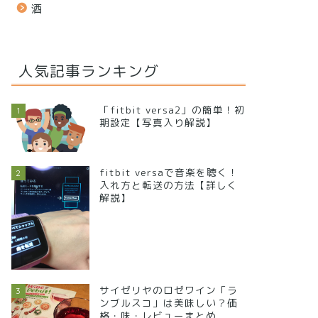
酒
人気記事ランキング
「fitbit versa2」の簡単！初
1
期設定【写真入り解説】
fitbit versaで音楽を聴く！
2
入れ方と転送の方法【詳しく
解説】
サイゼリヤのロゼワイン「ラ
3
ンブルスコ」は美味しい？価
格・味・レビューまとめ