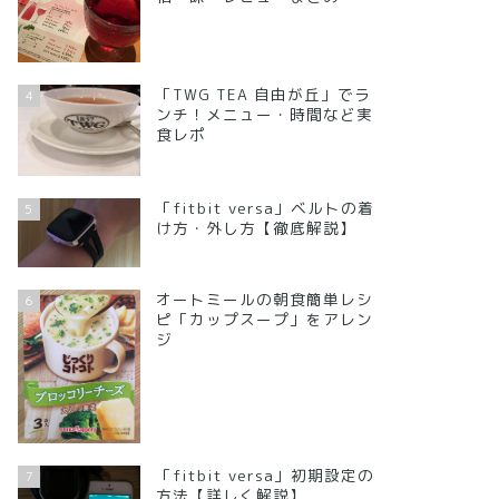
「TWG TEA 自由が丘」でラ
4
ンチ！メニュー・時間など実
食レポ
「fitbit versa」ベルトの着
5
け方・外し方【徹底解説】
オートミールの朝食簡単レシ
6
ピ「カップスープ」をアレン
ジ
「fitbit versa」初期設定の
7
方法【詳しく解説】