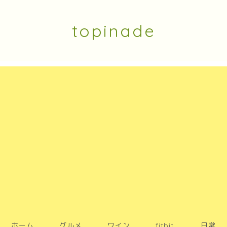
topinade
ホーム
グルメ
ワイン
fitbit
日常