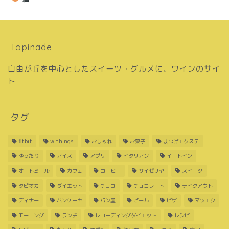
Topinade
自由が丘を中心としたスイーツ・グルメに、ワインのサイ
ト
タグ
fitbit
withings
おしゃれ
お菓子
まつげエクステ
ゆったり
アイス
アプリ
イタリアン
イートイン
オートミール
カフェ
コーヒー
サイゼリヤ
スイーツ
タピオカ
ダイエット
チョコ
チョコレート
テイクアウト
ディナー
パンケーキ
パン屋
ビール
ピザ
マツエク
モーニング
ランチ
レコーディングダイエット
レシピ