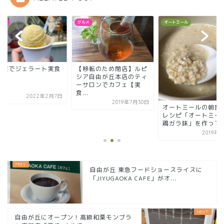
メ
オートミール
スイーツ
移転のため閉店】ルピ
田ノ実でジェラート
ア自由が丘本店のティ
レポ
サロンでカフェ【実
.
2022年2
2019年7月30日
オートミールの朝食簡単
レシピ「オートミール粥
鶏ガラ味」を作ってみ...
2019年1月8日
自由が丘 東急フードショースライスに
「JIYUGAOKA CAFE」がオ...
自由が丘にオープン！高級和栗モンブラ