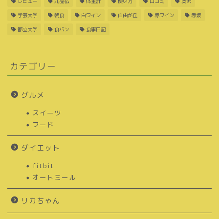
レビュー
九品仏
体重計
使い方
口コミ
奥沢
学芸大学
朝食
白ワイン
自由が丘
赤ワイン
赤坂
都立大学
食パン
食事日記
カテゴリー
グルメ
スイーツ
フード
ダイエット
fitbit
オートミール
リカちゃん