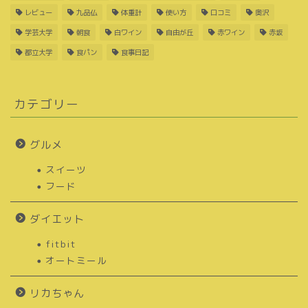
レビュー
九品仏
体重計
使い方
口コミ
奥沢
学芸大学
朝食
白ワイン
自由が丘
赤ワイン
赤坂
都立大学
食パン
食事日記
カテゴリー
グルメ
スイーツ
フード
ダイエット
fitbit
オートミール
リカちゃん