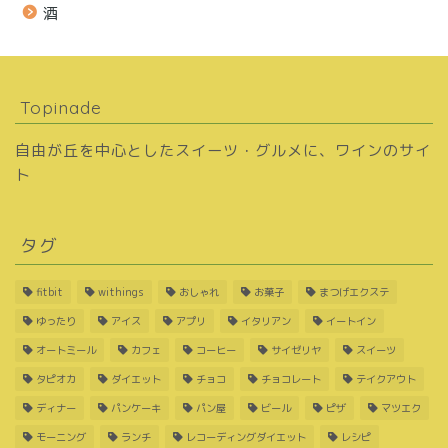
酒
Topinade
自由が丘を中心としたスイーツ・グルメに、ワインのサイ
ト
タグ
fitbit
withings
おしゃれ
お菓子
まつげエクステ
ゆったり
アイス
アプリ
イタリアン
イートイン
オートミール
カフェ
コーヒー
サイゼリヤ
スイーツ
タピオカ
ダイエット
チョコ
チョコレート
テイクアウト
ディナー
パンケーキ
パン屋
ビール
ピザ
マツエク
モーニング
ランチ
レコーディングダイエット
レシピ