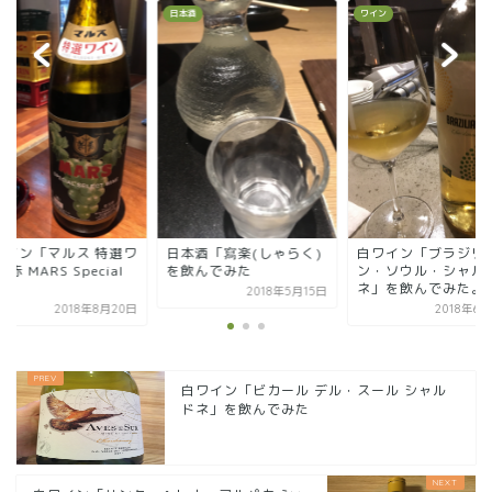
日本酒
ワイン
ワイン
日本酒「寫楽(しゃらく)
白ワイン「ブラジリア
赤ワイン「マルス
を飲んでみた
ン・ソウル・シャルド
イン 赤 MARS Sp
ネ」を飲んでみた。
Sel...
2018年5月15日
2018年6月24日
201
白ワイン「ビカール デル・スール シャル
ドネ」を飲んでみた